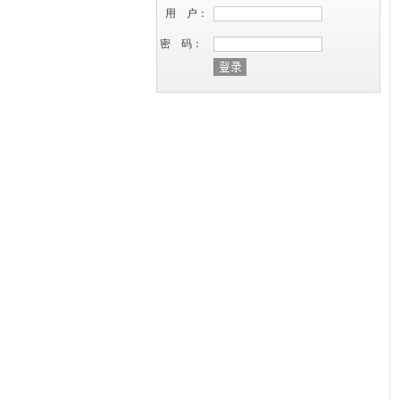
用 户：
密 码：