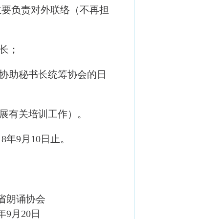
主要负责对外联络（不再担
长；
协助秘书长统筹协会的日
展有关培训工作）。
18
年
9
月
10
日
止。
省朗诵协会
年9
月20
日