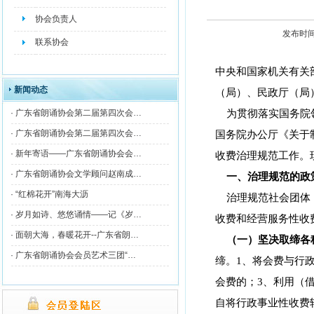
协会负责人
发布时间[2
联系协会
中央和国家机关有关
新闻动态
（局）、民政厅（局
为贯彻落实国务院
·
广东省朗诵协会第二届第四次会…
·
广东省朗诵协会第二届第四次会…
国务院办公厅《关于
·
新年寄语——广东省朗诵协会会…
收费治理规范工作。
·
广东省朗诵协会文学顾问赵南成…
一、治理规范的政
·
“红棉花开”南海大沥
治理规范社会团体
·
岁月如诗、悠悠诵情——记《岁…
收费和经营服务性收
·
面朝大海，春暖花开--广东省朗…
（一）坚决取缔各
·
广东省朗诵协会会员艺术三团“…
缔。
1
、将会费与行
会费的；
3
、利用（
自将行政事业性收费